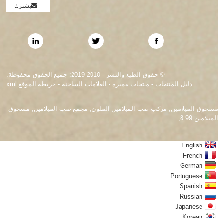
يشترك
© حقوق الطبع والنشر - 2010-2019: جميع الحقوق محفوظة.
دليل المنتجات
-
منتجات مميزة
-
العلامات الساخنة
-
خريطة الموقع.xml
مسحوق الميلامين
,
مركب صب الميلامين الملون
,
مجمع صب الميلامين
,
مسحوق
الميلامين 99 8
,
English
French
German
Portuguese
Spanish
Russian
Japanese
Korean