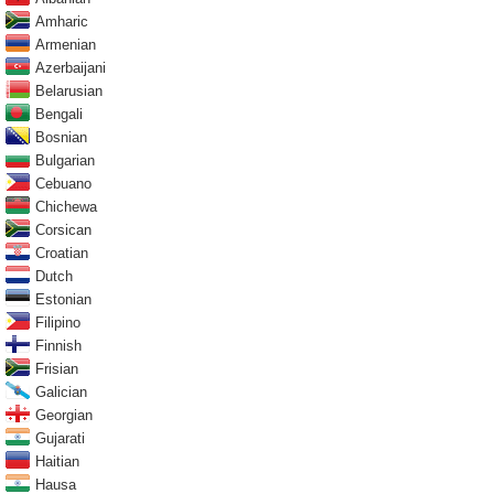
Amharic
Armenian
Azerbaijani
Belarusian
Bengali
Bosnian
Bulgarian
Cebuano
Chichewa
Corsican
Croatian
Dutch
Estonian
Filipino
Finnish
Frisian
Galician
Georgian
Gujarati
Haitian
Hausa