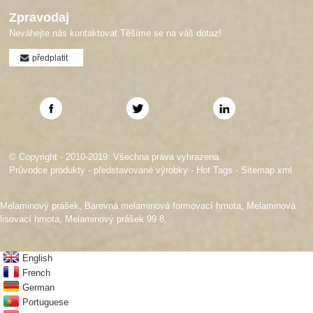
Zpravodaj
Neváhejte nás kontaktovat.Těšíme se na váš dotaz!
předplatit
© Copyright - 2010-2019: Všechna práva vyhrazena.
Průvodce produkty
-
představované výrobky
-
Hot Tags
-
Sitemap.xml
Melaminový prášek
,
Barevná melaminová formovací hmota
,
Melaminová
lisovací hmota
,
Melaminový prášek 99 8
,
English
French
German
Portuguese