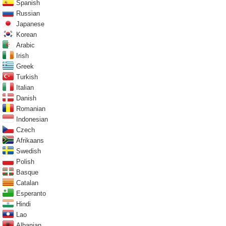
Spanish
Russian
Japanese
Korean
Arabic
Irish
Greek
Turkish
Italian
Danish
Romanian
Indonesian
Czech
Afrikaans
Swedish
Polish
Basque
Catalan
Esperanto
Hindi
Lao
Albanian