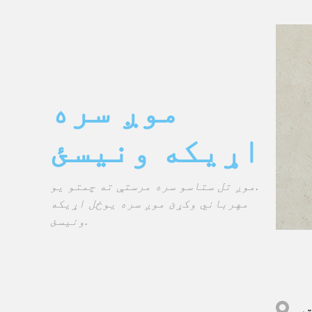
موږ سره
اړیکه ونیسئ
موږ تل ستاسو سره مرستې ته چمتو یو.
مهرباني وکړئ موږ سره یوځل اړیکه
ونیسئ.
ه