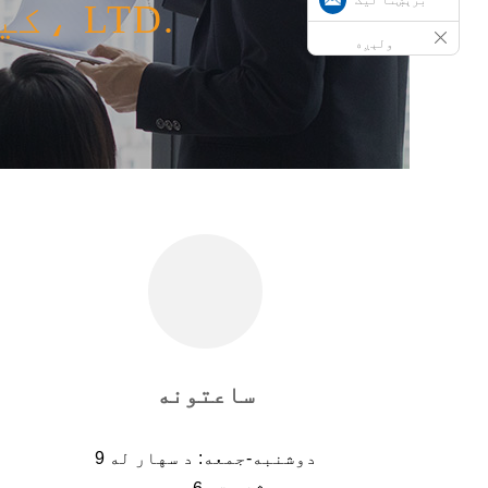
QUANZHOU HUAFU کیمیاوي شرکت، LTD.
ولېږه
ساعتونه
دوشنبه-جمعه: د سهار له 9