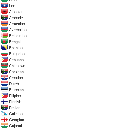
Lao
Albanian
Amharic
Armenian
Azerbaijani
Belarusian
Bengali
Bosnian
Bulgarian
Cebuano
Chichewa
Corsican
Croatian
Dutch
Estonian
Filipino
Finnish
Frisian
Galician
Georgian
Gujarati