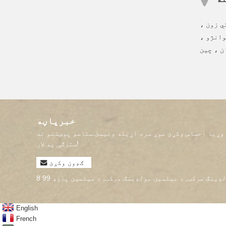
ي زون ،
وانژو ،
ن ، چین
خبرپاڼه
وړیا احساس وکړئ موږ سره اړیکه ونیسئ.ستاسو پوښتنو ته
سترګې په لار!
ګډون وکړئ
لډینګ مرکب
,
د میلمین مولډینګ مرکب
,
د میلمین پاؤډ 99 8
English
French