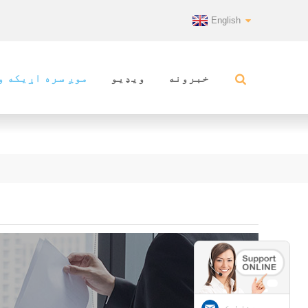
English
خبرونه
ویډیو
موږ سره اړیکه و
برېښنا لیک