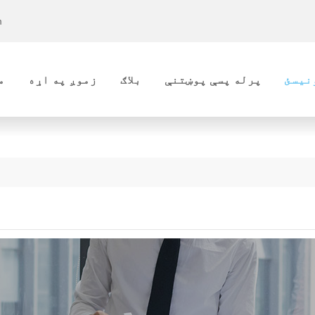
m
نیسئ
پرله پسې پوښتنې
بلاګ
زموږ په اړه
م