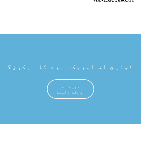
+86-15905996312
غواړئ له امریکا سره کار وکړئ؟
موږ سره
اړیکه ونیسئ