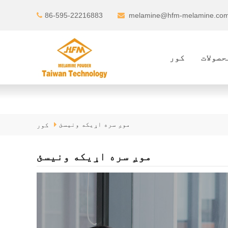
86-595-22216883
melamine@hfm-melamine.co
حصولات
کور
موږ سره اړیکه ونیسئ
کور
موږ سره اړیکه ونیسئ