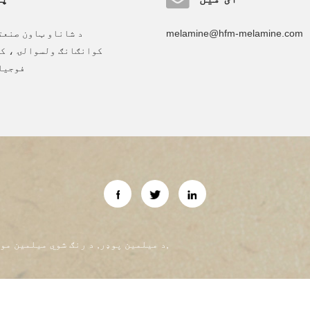
melamine@hfm-melamine.com
د شاناو ټاون صنعت
کوانګانګ ولسوالۍ ، ک
فوجیا
,
د میلمین پوډر
,
د رنګ شوي میلمین مو