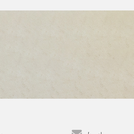
ای میل
پت