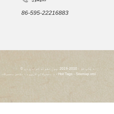
86-595-22216883
© د چاپ حق - 2010-2019: ټول حقونه خوندي دي.
Sitemap.xml
-
Hot Tags
-
د محصولاتو لارښود
-
مشخص محصولات