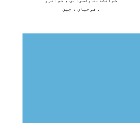
کوانګانګ ولسوالۍ ، کوانژو
، فوجیان ، چین