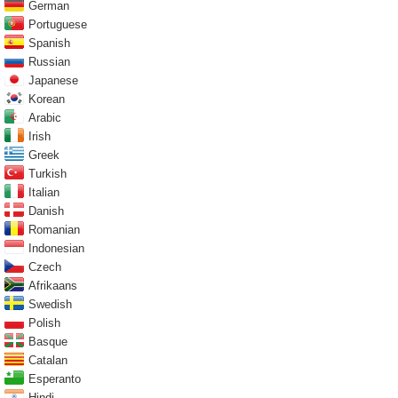
German
Portuguese
Spanish
Russian
Japanese
Korean
Arabic
Irish
Greek
Turkish
Italian
Danish
Romanian
Indonesian
Czech
Afrikaans
Swedish
Polish
Basque
Catalan
Esperanto
Hindi