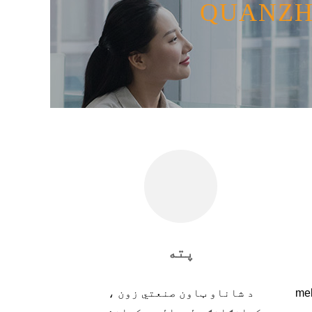
پته
me
د شاناو ټاون صنعتي زون ،