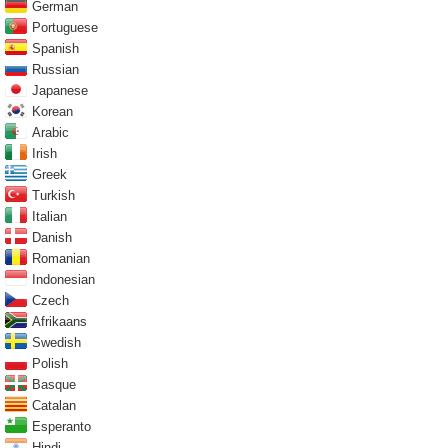
German
Portuguese
Spanish
Russian
Japanese
Korean
Arabic
Irish
Greek
Turkish
Italian
Danish
Romanian
Indonesian
Czech
Afrikaans
Swedish
Polish
Basque
Catalan
Esperanto
Hindi