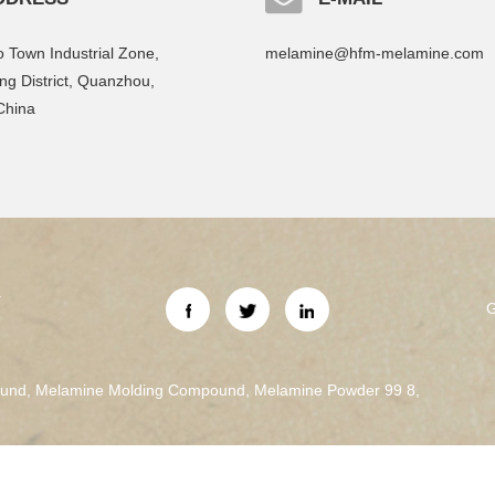
 Town Industrial Zone,
melamine@hfm-melamine.com
g District, Quanzhou,
China
a
G
ound
,
Melamine Molding Compound
,
Melamine Powder 99 8
,