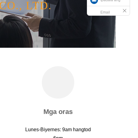
O., LTD.
Email
Mga oras
Lunes-Biyernes: 9am hangtod