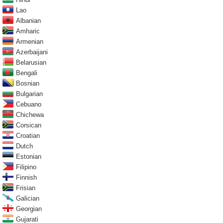
Lao
Albanian
Amharic
Armenian
Azerbaijani
Belarusian
Bengali
Bosnian
Bulgarian
Cebuano
Chichewa
Corsican
Croatian
Dutch
Estonian
Filipino
Finnish
Frisian
Galician
Georgian
Gujarati