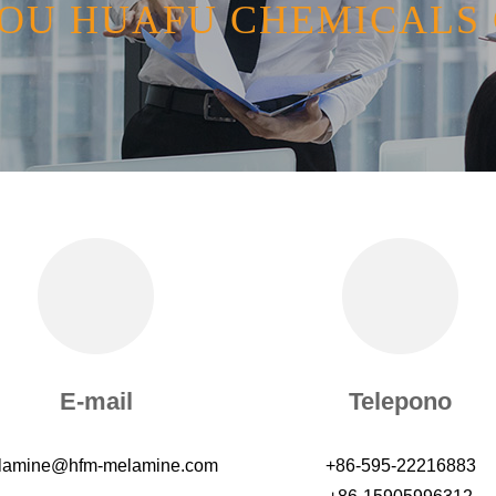
U HUAFU CHEMICALS C
E-mail
Telepono
lamine@hfm-melamine.com
+86-595-22216883