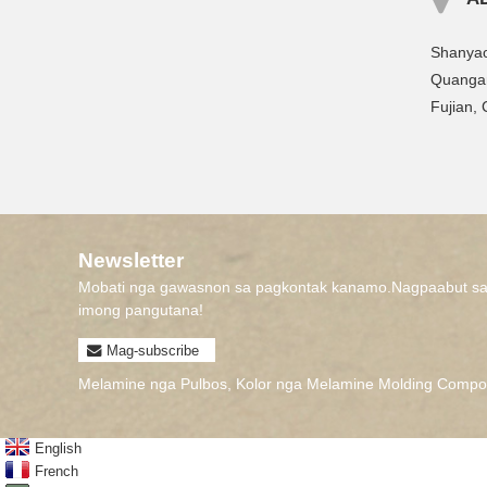
Shanyao
Quangan
Fujian, 
Newsletter
Mobati nga gawasnon sa pagkontak kanamo.Nagpaabut s
imong pangutana!
Mag-subscribe
Melamine nga Pulbos
,
Kolor nga Melamine Molding Comp
English
French