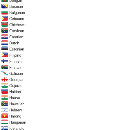
Bengali
Bosnian
Bulgarian
Cebuano
Chichewa
Corsican
Croatian
Dutch
Estonian
Filipino
Finnish
Frisian
Galician
Georgian
Gujarati
Haitian
Hausa
Hawaiian
Hebrew
Hmong
Hungarian
Icelandic