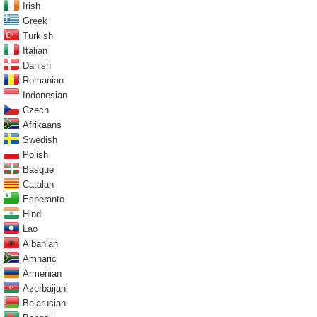
Irish
Greek
Turkish
Italian
Danish
Romanian
Indonesian
Czech
Afrikaans
Swedish
Polish
Basque
Catalan
Esperanto
Hindi
Lao
Albanian
Amharic
Armenian
Azerbaijani
Belarusian