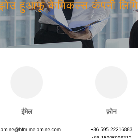
नझोउ हुआफू केमिकल्स कंपनी लिम
ईमेल
फ़ोन
lamine@hfm-melamine.com
+86-595-22216883