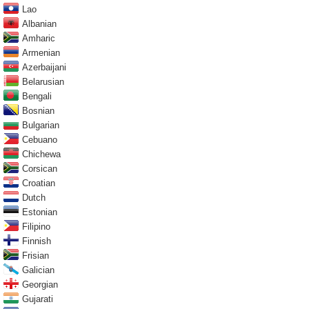
Lao
Albanian
Amharic
Armenian
Azerbaijani
Belarusian
Bengali
Bosnian
Bulgarian
Cebuano
Chichewa
Corsican
Croatian
Dutch
Estonian
Filipino
Finnish
Frisian
Galician
Georgian
Gujarati