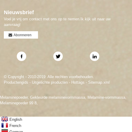
Nieuwsbrief
Voel je vrij om contact met ons op te nemen.Ik kijk uit naar uw
aanvraag!
Abonneren
© Copyright - 2010-2019: Alle rechten voorbehouden.
Productengids
-
Uitgelichte producten
-
Hottags
-
Sitemap.xml
Melaminepoeder
,
Gekleurde melaminevormmassa
,
Melamine-vormmassa
,
Melaminepoeder 99 8
,
English
French
German