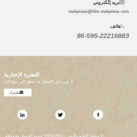
بريد إلكتروني
melamine@hfm-melamine.com
هاتف
86-595-22216883
النشرة الإخبارية
لا تتردد في الاتصال بنا.نتطلع إلى سؤالكم!
يشترك
© حقوق الطبع والنشر - 2010-2019: جميع الحقوق محفوظة.