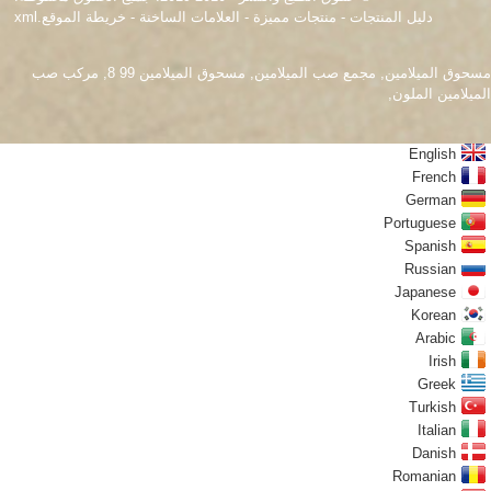
دليل المنتجات
-
منتجات مميزة
-
العلامات الساخنة
-
خريطة الموقع.xml
مسحوق الميلامين
,
مجمع صب الميلامين
,
مسحوق الميلامين 99 8
,
مركب صب
الميلامين الملون
,
English
French
German
Portuguese
Spanish
Russian
Japanese
Korean
Arabic
Irish
Greek
Turkish
Italian
Danish
Romanian