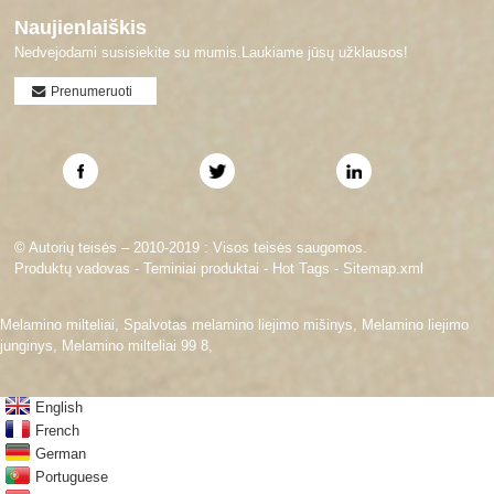
Naujienlaiškis
Nedvejodami susisiekite su mumis.Laukiame jūsų užklausos!
Prenumeruoti
© Autorių teisės – 2010-2019 : Visos teisės saugomos.
Produktų vadovas
-
Teminiai produktai
-
Hot Tags
-
Sitemap.xml
Melamino milteliai
,
Spalvotas melamino liejimo mišinys
,
Melamino liejimo
junginys
,
Melamino milteliai 99 8
,
English
French
German
Portuguese