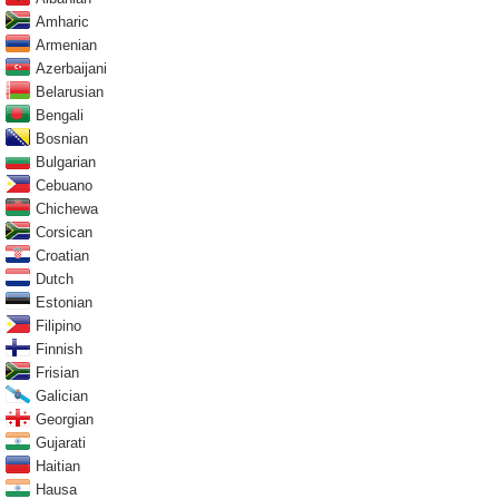
Amharic
Armenian
Azerbaijani
Belarusian
Bengali
Bosnian
Bulgarian
Cebuano
Chichewa
Corsican
Croatian
Dutch
Estonian
Filipino
Finnish
Frisian
Galician
Georgian
Gujarati
Haitian
Hausa