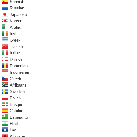
Spanish
Russian
Japanese
Korean
Arabic
Irish
Greek
Turkish
Italian
Danish
Romanian
Indonesian
Czech
Afrikaans
Swedish
Polish
Basque
Catalan
Esperanto
Hindi
Lao
Albanian