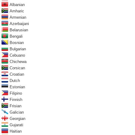
Albanian
Amharic
Armenian
Azerbaijani
Belarusian
Bengali
Bosnian
Bulgarian
Cebuano
Chichewa
Corsican
Croatian
Dutch
Estonian
Filipino
Finnish
Frisian
Galician
Georgian
Gujarati
Haitian