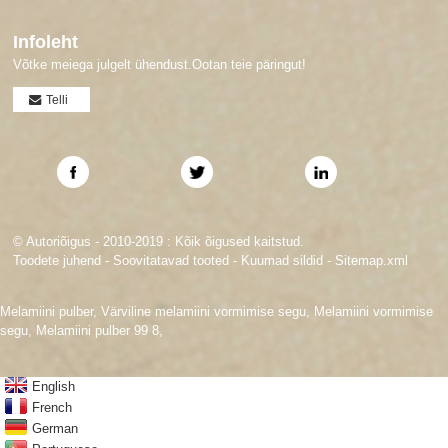
Infoleht
Võtke meiega julgelt ühendust.Ootan teie päringut!
Telli
© Autoriõigus - 2010-2019 : Kõik õigused kaitstud.
Toodete juhend
-
Soovitatavad tooted
-
Kuumad sildid
-
Sitemap.xml
Melamiini pulber
,
Värviline melamiini vormimise segu
,
Melamiini vormimise
segu
,
Melamiini pulber 99 8
,
English
French
German