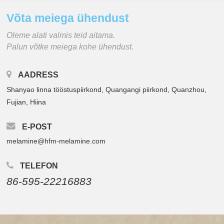
Võta meiega ühendust
Oleme alati valmis teid aitama.
Palun võtke meiega kohe ühendust.
AADRESS
Shanyao linna tööstuspiirkond, Quangangi piirkond, Quanzhou,
Fujian, Hiina
E-POST
melamine@hfm-melamine.com
TELEFON
86-595-22216883