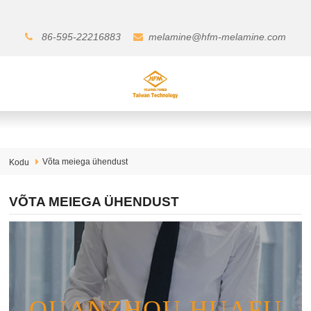
86-595-22216883
melamine@hfm-melamine.com
Võta meiega ühendust
Kodu
VÕTA MEIEGA ÜHENDUST
QUANZHOU HUAFU