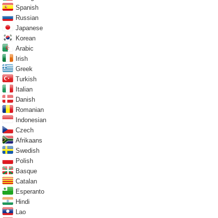
Spanish
Russian
Japanese
Korean
Arabic
Irish
Greek
Turkish
Italian
Danish
Romanian
Indonesian
Czech
Afrikaans
Swedish
Polish
Basque
Catalan
Esperanto
Hindi
Lao