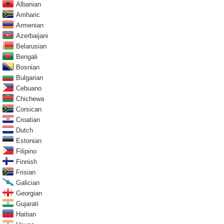
Albanian
Amharic
Armenian
Azerbaijani
Belarusian
Bengali
Bosnian
Bulgarian
Cebuano
Chichewa
Corsican
Croatian
Dutch
Estonian
Filipino
Finnish
Frisian
Galician
Georgian
Gujarati
Haitian