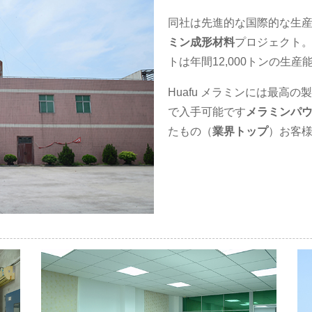
同社は先進的な国際的な生
ミン成形材料
プロジェクト。
トは年間12,000トンの生
Huafu メラミンには最高
で入手可能です
メラミンパ
たもの（
業界トップ
）お客