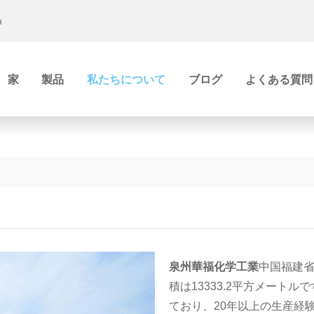
m
家
製品
私たちについて
ブログ
よくある質問
泉州華福化学工業
中国福建
積は13333.2平方メートル
ており、20年以上の生産経