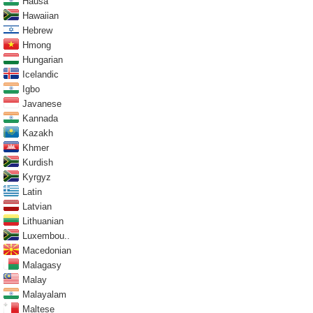
Hausa
Hawaiian
Hebrew
Hmong
Hungarian
Icelandic
Igbo
Javanese
Kannada
Kazakh
Khmer
Kurdish
Kyrgyz
Latin
Latvian
Lithuanian
Luxembou..
Macedonian
Malagasy
Malay
Malayalam
Maltese