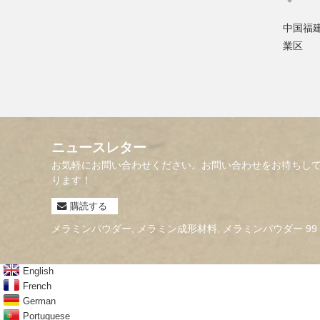
中国福
業区
ニュースレター
お気軽にお問い合わせください。お問い合わせをお待ちし
ります！
購読する
メラミンパウダー
,
メラミン成形材料
,
メラミンパウダー 99 
English
French
German
Portuguese