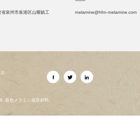
建省泉州市泉港区山耀鎮工
melamine@hfm-melamine.com
てお
8
,
着色メラミン成形材料
,