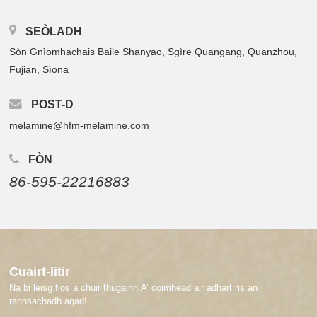
SEÒLADH
Sòn Gnìomhachais Baile Shanyao, Sgìre Quangang, Quanzhou,
Fujian, Sìona
POST-D
melamine@hfm-melamine.com
FÒN
86-595-22216883
Cuairt-litir
Na bi leisg fios a chuir thugainn.A’ coimhead air adhart ris an
rannsachadh agad!