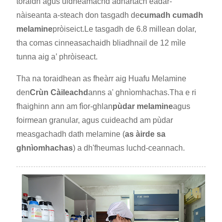
toraidh agus uidheamachd adhartach eadar-
nàiseanta a-steach don tasgadh de
cumadh cumadh
melamine
pròiseict.Le tasgadh de 6.8 millean dolar,
tha comas cinneasachaidh bliadhnail de 12 mìle
tunna aig a’ phròiseact.
Tha na toraidhean as fheàrr aig Huafu Melamine
den
Crùn Càileachd
anns a' ghnìomhachas.Tha e ri
fhaighinn ann am fìor-ghlan
pùdar melamine
agus
foirmean granular, agus cuideachd am pùdar
measgachadh dath melamine (
as àirde sa
ghnìomhachas
) a dh'fheumas luchd-ceannach.