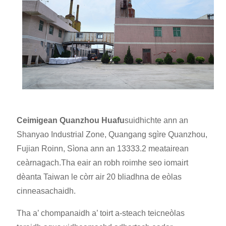
Ceimigean Quanzhou Huafu
suidhichte ann an
Shanyao Industrial Zone, Quangang sgìre Quanzhou,
Fujian Roinn, Sìona ann an 13333.2 meatairean
ceàrnagach.Tha e
air an robh roimhe seo iomairt
dèanta Taiwan le còrr air 20 bliadhna de eòlas
cinneasachaidh.
Tha a’ chompanaidh a’ toirt a-steach teicneòlas