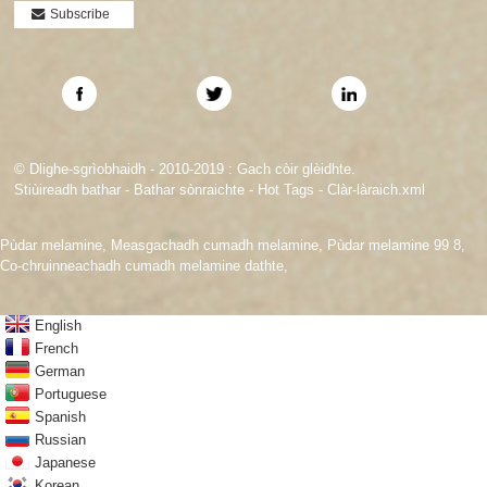
Subscribe
© Dlighe-sgrìobhaidh - 2010-2019 : Gach còir glèidhte.
Stiùireadh bathar
-
Bathar sònraichte
-
Hot Tags
-
Clàr-làraich.xml
Pùdar melamine
,
Measgachadh cumadh melamine
,
Pùdar melamine 99 8
,
Co-chruinneachadh cumadh melamine dathte
,
English
French
German
Portuguese
Spanish
Russian
Japanese
Korean