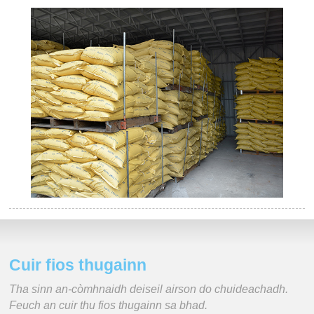
Cuir fios thugainn
Tha sinn an-còmhnaidh deiseil airson do chuideachadh.
Feuch an cuir thu fios thugainn sa bhad.