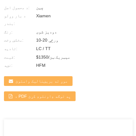
چین
د محصول اصل:
Xiamen
د بار وړلو
بندر:
دودیز شوی
رنګ:
10-20 ورځې
مخکښ وخت:
LC / TT
تادیه:
$1350/میټریک ټن
قیمت:
HFM
نښه:
موږ ته بریښنالیک واستوئ
د PDF په توګه ډاونلوډ کړئ