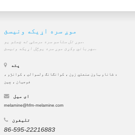
موږ سره اړیکه ونیسئ
موږ تل ستاسو سره مرستې ته چمتو یو.
مهرباني وکړئ موږ سره یوځل اړیکه ونیسئ.
پته
د شاناو ټاون صنعتي زون ، کوانګانګ ولسوالۍ ، کوانژو ،
فوجیان ، چین
ای میل
melamine@hfm-melamine.com
تلیفون
86-595-22216883