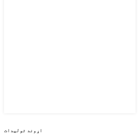
اړوند توليدات