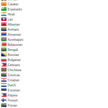
Catalan
Esperanto
Hindi
Lao
Albanian
Amharic
Armenian
Azerbaijani
Belarusian
Bengali
Bosnian
Bulgarian
Cebuano
Chichewa
Corsican
Croatian
Dutch
Estonian
Filipino
Finnish
Frisian