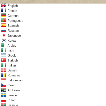
English
French
German
Portuguese
Spanish
Russian
Japanese
Korean
Arabic
Irish
Greek
Turkish
Italian
Danish
Romanian
Indonesian
Czech
Afrikaans
Swedish
Polish
Basque