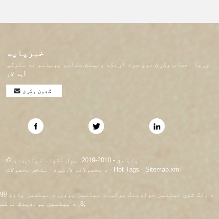
خبرپاڼه
وړیا احساس وکړئ موږ سره اړیکه ونیسئ.ستاسو پوښتنو ته سترګې
په لار!
ګډون وکړئ
© د چاپ حق - 2010-2019: ټول حقونه خوندي دي.
Sitemap.xml
-
Hot Tags
-
د محصولاتو لارښود
-
مشخص محصولات
د رنګ شوي میلمین مولډینګ مرکب
,
د میلمین پوډر
,
د میلمین پاؤډ 99
,
8
,
د میلمین مولډینګ مرکب