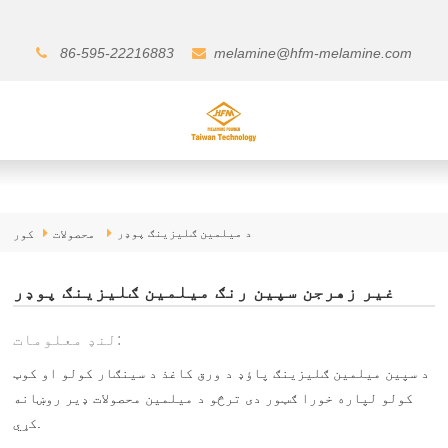
86-595-22216883
melamine@hfm-melamine.com
د میلمین ګلیزینګ پوډر
محصولات
کور
غیر زهرجن سپین رنګ میلمین ګلیزینګ پوډر
لنډ معلومات:
د سپین میلمین ګلیزینګ پاؤډ د ورق کاغذ د سینګار کولو او کوټ
کولو لپاره خورا ګټور دی ترڅو د میلمین محصولات ډیر روښانه
کړي.