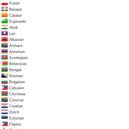
Polish
Basque
Catalan
Esperanto
Hindi
Lao
Albanian
Amharic
Armenian
Azerbaijani
Belarusian
Bengali
Bosnian
Bulgarian
Cebuano
Chichewa
Corsican
Croatian
Dutch
Estonian
Filipino