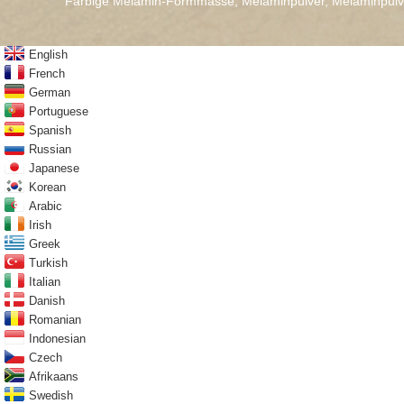
Farbige Melamin-Formmasse
,
Melaminpulver
,
Melaminpulv
English
French
German
Portuguese
Spanish
Russian
Japanese
Korean
Arabic
Irish
Greek
Turkish
Italian
Danish
Romanian
Indonesian
Czech
Afrikaans
Swedish