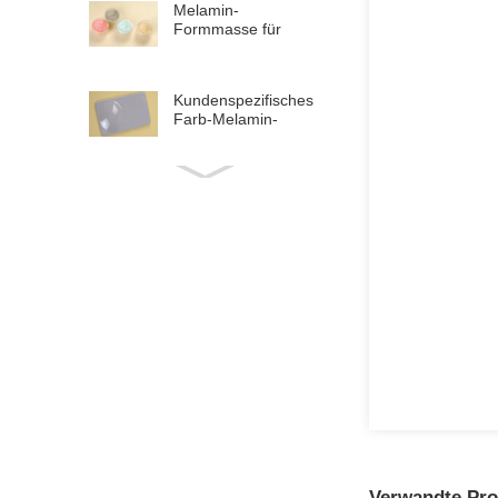
Melamin-
Formmasse für
bunte Melamin-
Tabletts
Kundenspezifisches
Farb-Melamin-
Formaldehyd-Harz-
Formpulver
Verwandte Pro