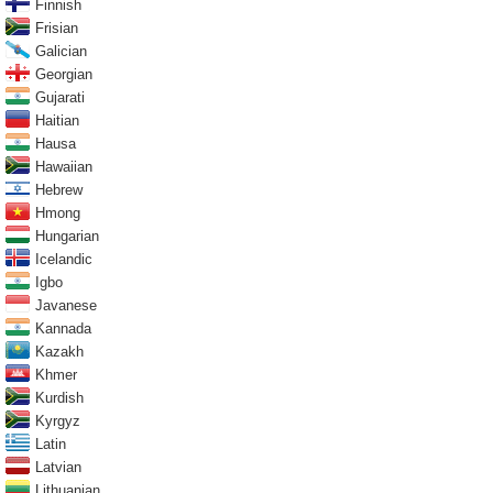
Finnish
Frisian
Galician
Georgian
Gujarati
Haitian
Hausa
Hawaiian
Hebrew
Hmong
Hungarian
Icelandic
Igbo
Javanese
Kannada
Kazakh
Khmer
Kurdish
Kyrgyz
Latin
Latvian
Lithuanian