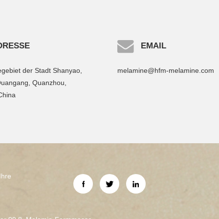
DRESSE
EMAIL
egebiet der Stadt Shanyao,
melamine@hfm-melamine.com
Quangang, Quanzhou,
China
Ihre