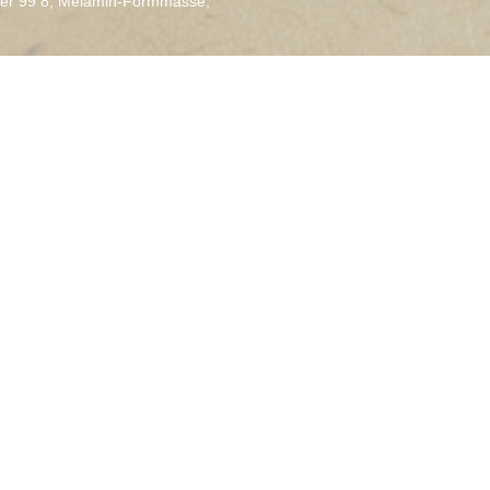
er 99 8
,
Melamin-Formmasse
,