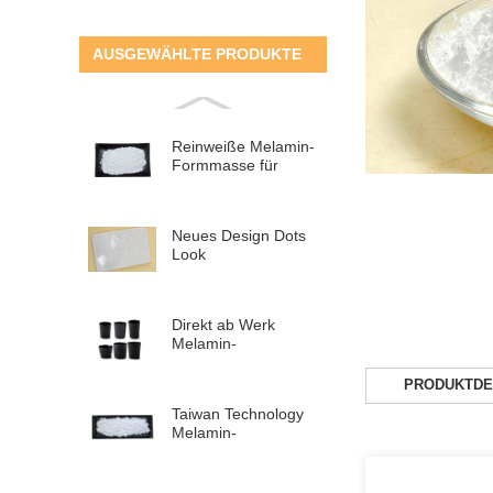
AUSGEWÄHLTE PRODUKTE
Reinweiße Melamin-
Formmasse für
Melamin-P...
Neues Design Dots
Look
Melaminharzpulver
für Tisch...
Direkt ab Werk
Melamin-
Glasurpulver zur
Herstellung von Ta...
PRODUKTDE
Taiwan Technology
Melamin-
Glasurpulver für
Geschirr