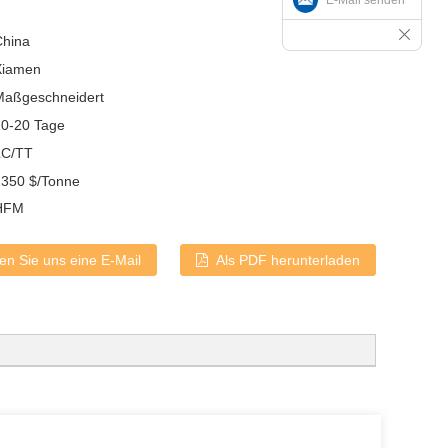
China
Xiamen
Maßgeschneidert
10-20 Tage
LC/TT
1350 $/Tonne
HFM
n Sie uns eine E-Mail
Als PDF herunterladen