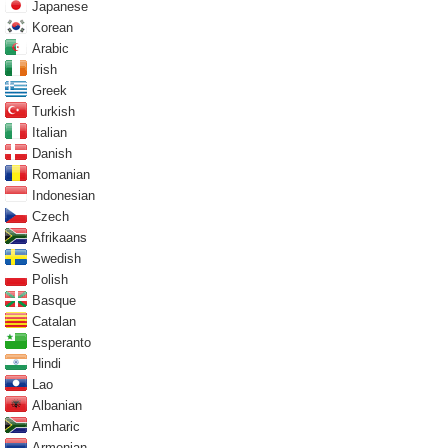
Japanese
Korean
Arabic
Irish
Greek
Turkish
Italian
Danish
Romanian
Indonesian
Czech
Afrikaans
Swedish
Polish
Basque
Catalan
Esperanto
Hindi
Lao
Albanian
Amharic
Armenian