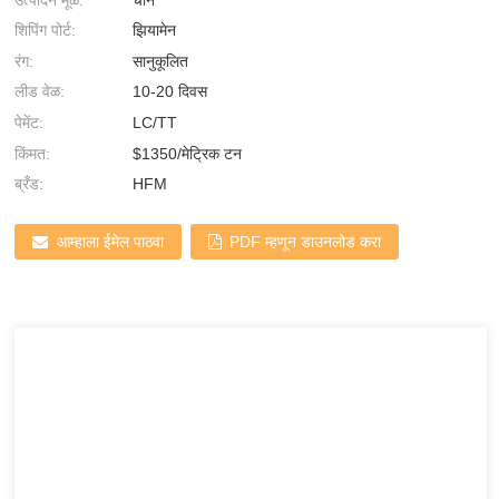
शिपिंग पोर्ट:
झियामेन
रंग:
सानुकूलित
लीड वेळ:
10-20 दिवस
पेमेंट:
LC/TT
किंमत:
$1350/मेट्रिक टन
ब्रँड:
HFM
आम्हाला ईमेल पाठवा
PDF म्हणून डाउनलोड करा