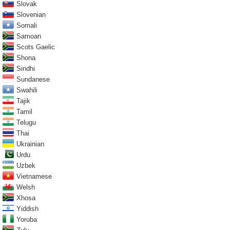
Slovak
Slovenian
Somali
Samoan
Scots Gaelic
Shona
Sindhi
Sundanese
Swahili
Tajik
Tamil
Telugu
Thai
Ukrainian
Urdu
Uzbek
Vietnamese
Welsh
Xhosa
Yiddish
Yoruba