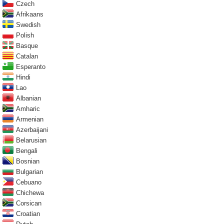
Czech
Afrikaans
Swedish
Polish
Basque
Catalan
Esperanto
Hindi
Lao
Albanian
Amharic
Armenian
Azerbaijani
Belarusian
Bengali
Bosnian
Bulgarian
Cebuano
Chichewa
Corsican
Croatian