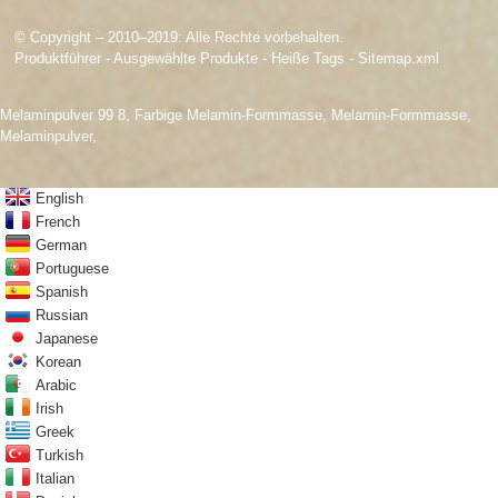
© Copyright – 2010–2019: Alle Rechte vorbehalten.
Produktführer
-
Ausgewählte Produkte
-
Heiße Tags
-
Sitemap.xml
Melaminpulver 99 8
,
Farbige Melamin-Formmasse
,
Melamin-Formmasse
,
Melaminpulver
,
English
French
German
Portuguese
Spanish
Russian
Japanese
Korean
Arabic
Irish
Greek
Turkish
Italian