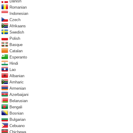
Danish
Romanian
Indonesian
Czech
Afrikaans
Swedish
Polish
Basque
Catalan
Esperanto
Hindi
Lao
Albanian
Amharic
Armenian
Azerbaijani
Belarusian
Bengali
Bosnian
Bulgarian
Cebuano
Chichewa