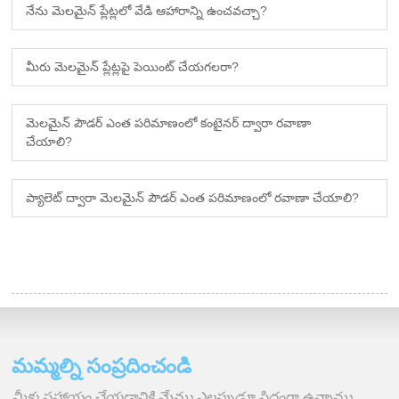
నేను మెలమైన్ ప్లేట్లలో వేడి ఆహారాన్ని ఉంచవచ్చా?
మీరు మెలమైన్ ప్లేట్లపై పెయింట్ చేయగలరా?
మెలమైన్ పౌడర్ ఎంత పరిమాణంలో కంటైనర్ ద్వారా రవాణా
చేయాలి?
ప్యాలెట్ ద్వారా మెలమైన్ పౌడర్ ఎంత పరిమాణంలో రవాణా చేయాలి?
మమ్మల్ని సంప్రదించండి
మీకు సహాయం చేయడానికి మేము ఎల్లప్పుడూ సిద్ధంగా ఉన్నాము.