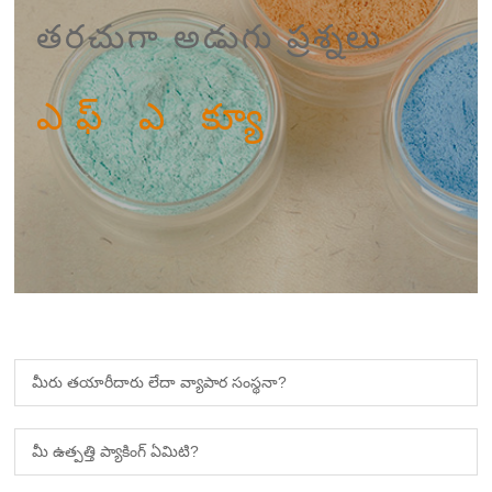
తరచుగా అడుగు ప్రశ్నలు
ఎఫ్ ఎ క్యూ
మీరు తయారీదారు లేదా వ్యాపార సంస్థనా?
మీ ఉత్పత్తి ప్యాకింగ్ ఏమిటి?