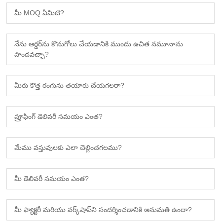
మీ MOQ ఏమిటి?
నేను ఆర్డర్‌ను కొనుగోలు చేయడానికి ముందు ఉచిత నమూనాను
పొందవచ్చా?
మీరు కొత్త రంగును తయారు చేయగలరా?
ప్రూఫింగ్ డెలివరీ సమయం ఎంత?
మేము వస్తువులకు ఎలా చెల్లించగలము?
మీ డెలివరీ సమయం ఎంత?
మీ ఫ్యాక్టరీ మరియు వర్క్‌షాప్‌ని సందర్శించడానికి అనుమతి ఉందా?