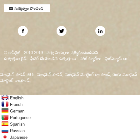
సభ్యత్వం పొందండి
© కాపీరైట్ - 2010-2019 : సర్వ హక్కులు ప్రత్యేకించబడినవి.
ఉత్పత్తుల గైడ్
-
ఫీచర్ చేయబడిన ఉత్పత్తులు
-
హాట్ ట్యాగ్‌లు
-
సైట్‌మ్యాప్.xml
మెలమైన్ పౌడర్ 99 8
,
మెలమైన్ పౌడర్
,
మెలమైన్ మోల్డింగ్ కాంపౌండ్
,
రంగు మెలమైన్
మోల్డింగ్ కాంపౌండ్
,
English
French
German
Portuguese
Spanish
Russian
Japanese