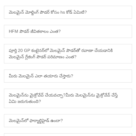
మెలమైన్ మోల్డింగ్ పౌడర్ కోసం hs కోడ్ ఏమిటి?
HFM పౌడర్ జీవితకాలం ఎంత?
పూర్తి 20 GP కంటైనర్‌లో మెలమైన్ పౌడర్‌తో రవాణా చేయడానికి
మెలమైన్ గ్లేజింగ్ పౌడర్ పరిమాణం ఎంత?
మీరు మెలమైన్ ఎలా తయారు చేస్తారు?
మెలమైన్‌ను మైక్రోవేవ్ చేయవచ్చా?మీరు మెలమైన్‌ను మైక్రోవేవ్ చేస్తే
ఏమి జరుగుతుంది?
మెలమైన్‌లో ఫార్మాల్డిహైడ్ ఉందా?