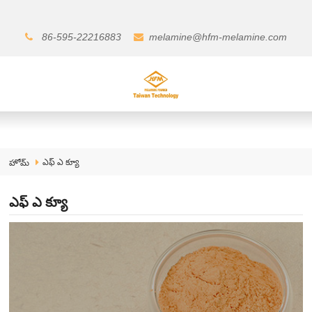
86-595-22216883
melamine@hfm-melamine.com
ఎఫ్ ఎ క్యూ
హోమ్
ఎఫ్ ఎ క్యూ