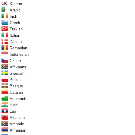
Korean
Arabic
Irish
Greek
Turkish
Italian
Danish
Romanian
Indonesian
Czech
Afrikaans
Swedish
Polish
Basque
Catalan
Esperanto
Hindi
Lao
Albanian
Amharic
Armenian