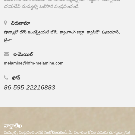
దయచేసి మమ్మల్ని ఒకేసారి సంప్రదించండి.
చిరునామా
షాన్యావో టౌన్ ఇండస్ట్రియల్ జోన్, క్వాంగాంగ్ జిల్లా, క్వాన్‌జౌ, ఫుజియాన్,
చైనా
ఇ-మెయిల్
melamine@hfm-melamine.com
ఫోన్
86-595-22216883
వార్తాలేఖ
మమ్మల్ని సంప్రదించడానికి సంకోచించకండి.మీ విచారణ కోసం ఎదురు చూస్తున్నాను!