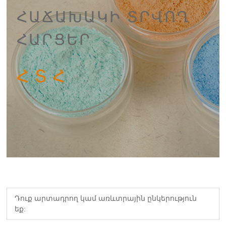
ՀԱՃԱԽԱԿԻ ՏՐՎՈՂ
ՀԱՐՑԵՐ
ՀՏՀ
Դուք արտադրող կամ առևտրային ընկերություն
եք: