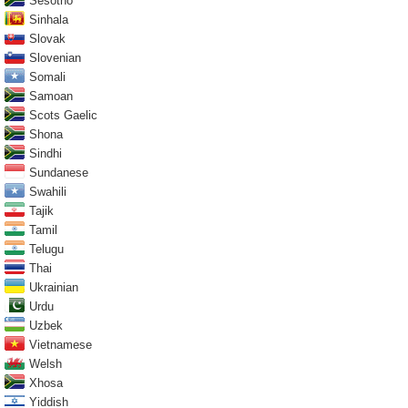
Sesotho
Sinhala
Slovak
Slovenian
Somali
Samoan
Scots Gaelic
Shona
Sindhi
Sundanese
Swahili
Tajik
Tamil
Telugu
Thai
Ukrainian
Urdu
Uzbek
Vietnamese
Welsh
Xhosa
Yiddish