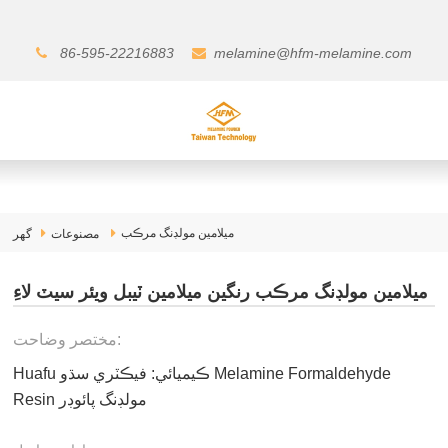
86-595-22216883
melamine@hfm-melamine.com
ميلامين مولڊنگ مرڪب
مصنوعات
گهر
ميلامين مولڊنگ مرڪب رنگين ميلامين ٽيبل ويئر سيٽ لاءِ
مختصر وضاحت:
Huafu ڪيميائي: فيڪٽري سڌو Melamine Formaldehyde
Resin مولڊنگ پائوڊر