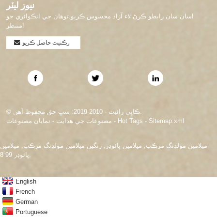
نيوز ليٽر
اسان سان رابطو ڪرڻ لاء آزاد محسوس ڪريو.توهان جي انڪوائري جو
منتظر!
رڪنيت حاصل ڪريو
© ڪاپي رائيٽ - 2010-2019: سڀ حق محفوظ آهن.
Sitemap.xml
-
Hot Tags
-
مصنوعات جي ھدايت
-
نمايان مصنوعات
ميلامين مولڊنگ مرڪب
,
ميلامين پائوڊر
,
رنگين ميلامين مولڊنگ مرڪب
,
ميلامين
,
پائوڊر 99 8
English
French
German
Portuguese