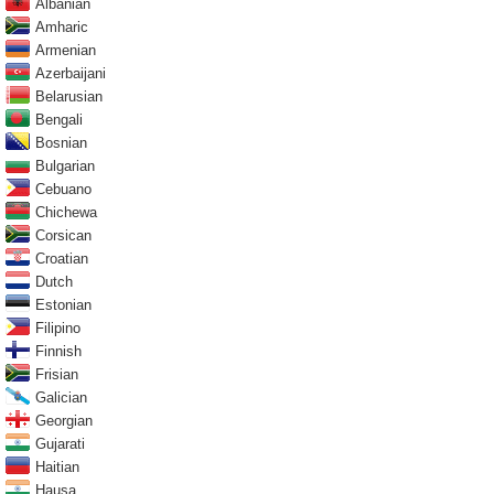
Albanian
Amharic
Armenian
Azerbaijani
Belarusian
Bengali
Bosnian
Bulgarian
Cebuano
Chichewa
Corsican
Croatian
Dutch
Estonian
Filipino
Finnish
Frisian
Galician
Georgian
Gujarati
Haitian
Hausa