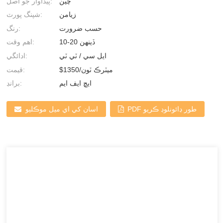
چين
پيداوار جو اصل:
زيامن
شپنگ پورٽ:
حسب ضرورت
رنگ:
10-20 ڏينهن
اهم وقت:
ايل سي / ٽي ٽي
ادائگي:
$1350/ميٽرڪ ٽون
قيمت:
ايڇ ايف ايم
برانڊ:
PDF طور ڊائونلوڊ ڪريو
اسان کي اي ميل موڪليو