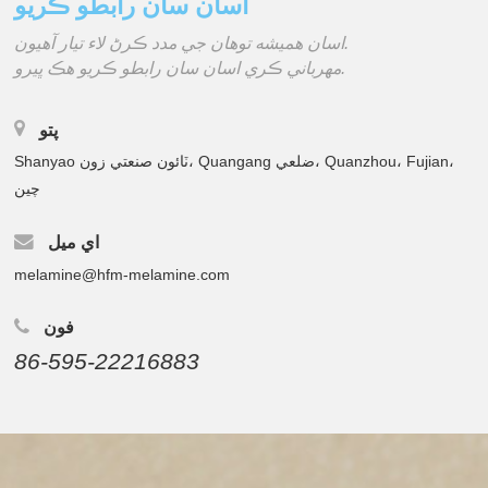
اسان سان رابطو ڪريو
اسان هميشه توهان جي مدد ڪرڻ لاء تيار آهيون.
مهرباني ڪري اسان سان رابطو ڪريو هڪ ڀيرو.
پتو
Shanyao ٽائون صنعتي زون، Quangang ضلعي، Quanzhou، Fujian،
چين
اي ميل
melamine@hfm-melamine.com
فون
86-595-22216883