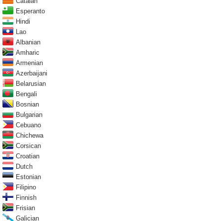
Catalan
Esperanto
Hindi
Lao
Albanian
Amharic
Armenian
Azerbaijani
Belarusian
Bengali
Bosnian
Bulgarian
Cebuano
Chichewa
Corsican
Croatian
Dutch
Estonian
Filipino
Finnish
Frisian
Galician