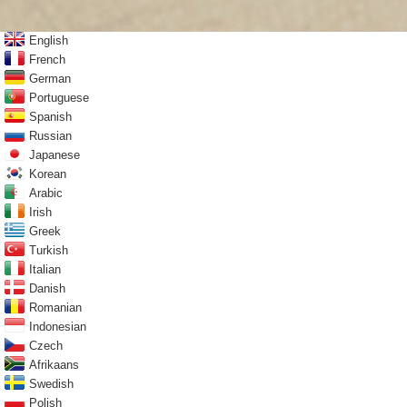
English
French
German
Portuguese
Spanish
Russian
Japanese
Korean
Arabic
Irish
Greek
Turkish
Italian
Danish
Romanian
Indonesian
Czech
Afrikaans
Swedish
Polish