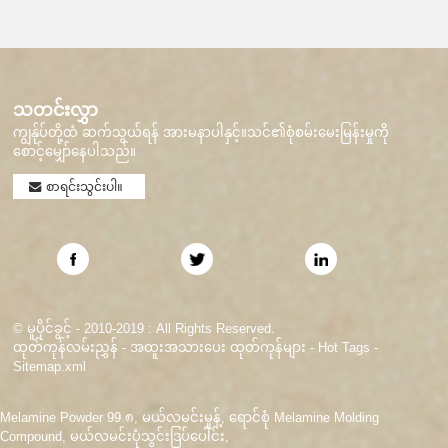
သတင်းလွှာ
ကျွန်ုပ်တို့ထံ ဆက်သွယ်ရန် အားမနာပါနှင့်။သင်၏စုံစမ်းမေးမြန်းမှုကို
စောင့်မျှော်နေပါသည်။
စာရင်းသွင်းပါ။
© မူပိုင်ခွင့် - 2010-2019 : All Rights Reserved.
ထုတ်ကုန်လမ်းညွှန်
-
အထူးအသားပေး ထုတ်ကုန်များ
-
Hot Tags
-
Sitemap.xml
Melamine Powder 99 ၈
,
မယ်လမင်းမှုန့်
,
ရောင်စုံ Melamine Molding
Compound
,
မယ်လမင်းပုံသွင်းဒြပ်ပေါင်း
,