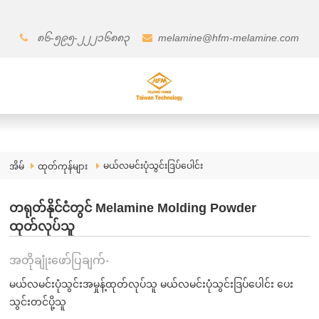
၈၆-၅၉၅-၂၂၂၁၆၈၈၃
melamine@hfm-melamine.com
မယ်လမင်းပုံသွင်းဒြပ်ပေါင်း
အိမ်
ထုတ်ကုန်များ
တရုတ်နိုင်ငံတွင် Melamine Molding Powder
ထုတ်လုပ်သူ
အတိုချုံးဖော်ပြချက်-
မယ်လမင်းပုံသွင်းအမှုန့်ထုတ်လုပ်သူ မယ်လမင်းပုံသွင်းဒြပ်ပေါင်း ပေး
သွင်းတင်ပို့သူ