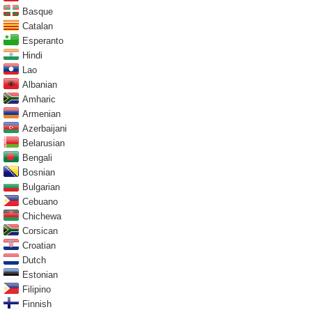
Basque
Catalan
Esperanto
Hindi
Lao
Albanian
Amharic
Armenian
Azerbaijani
Belarusian
Bengali
Bosnian
Bulgarian
Cebuano
Chichewa
Corsican
Croatian
Dutch
Estonian
Filipino
Finnish