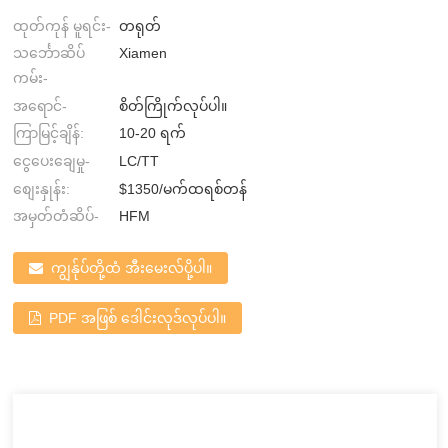
ထုတ်ကုန် မူရင်း-
တရုတ်
သင်္ဘောဆိပ်
Xiamen
ကမ်း-
အရောင်-
စိတ်ကြိုက်လုပ်ပါ။
ကြာမြင့်ချိန်:
10-20 ရက်
ငွေပေးချေမှု-
LC/TT
စျေးနှုန်း:
$1350/မက်ထရစ်တန်
အမှတ်တံဆိပ်-
HFM
ကျွန်ုပ်တို့ထံ အီးမေးလ်ပို့ပါ။
PDF အဖြစ် ဒေါင်းလုဒ်လုပ်ပါ။