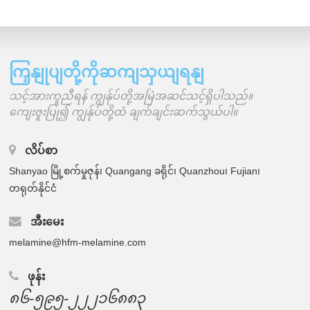
ကြှနျုပျတို့ကိုဆကျသှယျရနျ
သင့်အားကူညီရန် ကျွန်ုပ်တို့အမြဲအဆင်သင့်ရှိပါသည်။
ကျေးဇူးပြု၍ ကျွန်ုပ်တို့ထံ ချက်ချင်းဆက်သွယ်ပါ။
လိပ်စာ
Shanyao မြို့စက်မှုဇုန်၊ Quangang ခရိုင်၊ Quanzhou၊ Fujian၊
တရုတ်နိုင်ငံ
အီးမေး
melamine@hfm-melamine.com
ဖုန်း
၈၆-၅၉၅-၂၂၂၁၆၈၈၃