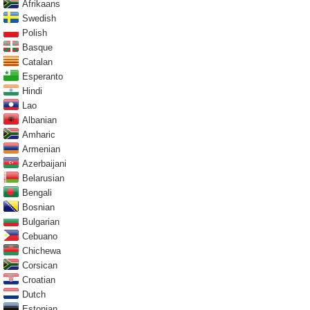
Afrikaans
Swedish
Polish
Basque
Catalan
Esperanto
Hindi
Lao
Albanian
Amharic
Armenian
Azerbaijani
Belarusian
Bengali
Bosnian
Bulgarian
Cebuano
Chichewa
Corsican
Croatian
Dutch
Estonian