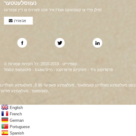
נעווסלעטטער
פילן פריי צו קאָנטאַקט אונדז.איר זוכט פאָרויס צו דיין אָנפרעג!
אַבאָנירן
© קאַפּירייט - 2010-2019: כל הזכויות שמורות.
פּראָדוקטן גייד
-
פֿעיִקייטן פּראָדוקטן
-
הייס טאַגס
-
סיטעמאַפּ.קסמל
בונט מעלאַמינע מאָלדינג קאַמפּאַונד
,
מעלאַמינע פּאַודער 99 8
,
מעלאַמינע מאָלדינג
,
קאַמפּאַונד
,
מעלאַמינע פּודער
English
French
German
Portuguese
Spanish