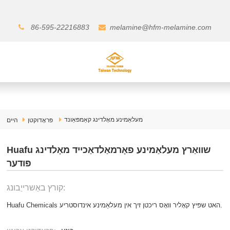
86-595-22216883
melamine@hfm-melamine.com
מעלאַמינע מאָלדינג קאַמפּאַונד
פּראָדוקטן
היים
Huafu שוואַרץ מעלאַמינע פאָרמאַלדאַכייד מאָלדינג
פּודער
קורץ באַשרייַבונג:
Huafu Chemicals האט שפּיץ קאָליר וואָס ריכטן זיך אין מעלאַמינע אינדוסטריע.