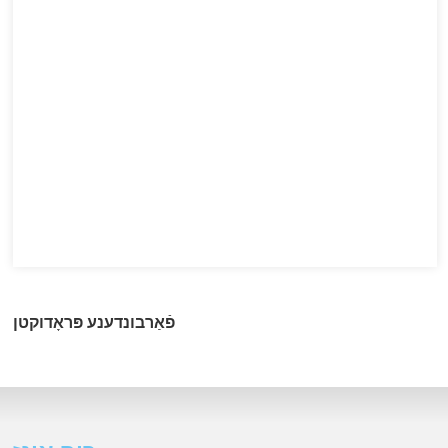
פֿאַרבונדענע פּראָדוקטן