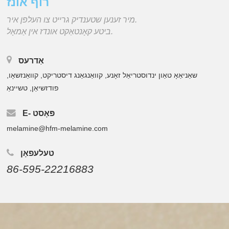
רוף אונז
מיר זענען שטענדיק גרייט צו העלפן איר.
ביטע קאָנטאַקט אונדז אין אַמאָל.
אַדרעס
שאַניאַאָ טאַון ינדוסטריאַל זאָנע, קוואַנגאַנג דיסטריקט, קוואַנזשאָו,
פודזשיאַן, טשיינאַ
E- פּאָסט
melamine@hfm-melamine.com
טעלעפאָן
86-595-22216883