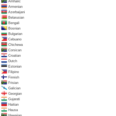
Amharic
Armenian
Azerbaijani
Belarusian
Bengali
Bosnian
Bulgarian
Cebuano
Chichewa
Corsican
Croatian
Dutch
Estonian
Filipino
Finnish
Frisian
Galician
Georgian
Gujarati
Haitian
Hausa
Hawaiian