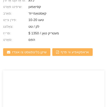
כינע
פּראָדוקט אָריגין:
קסיאַמען
שיפּינג פּאָרט:
קאַסטאַמייזד
פאַרב:
10-20 טעג
פירן צייַט:
לק / טט
צאָלונג:
$ 1350 / מעטריק טאָן
פּרייַז:
הפם
סאָרט:
אראפקאפיע ווי פּדף
שיקן בליצפּאָסט צו אונדז