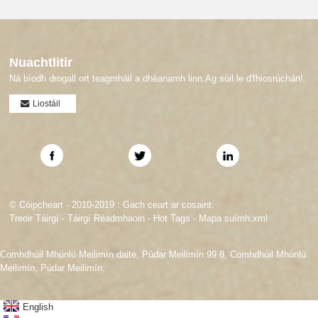
Nuachtlitir
Ná bíodh drogall ort teagmháil a dhéanamh linn.Ag súil le d'fhiosrúchán!
Liostáil
© Cóipcheart - 2010-2019 : Gach ceart ar cosaint.
Treoir Táirgí
-
Táirgí Réadmhaoin
-
Hot Tags
-
Mapa suímh.xml
Comhdhúil Mhúnlú Meilimín daite
,
Púdar Meilimín 99 8
,
Comhdhúil Mhúnlú
Meilimín
,
Púdar Meilimín
,
English