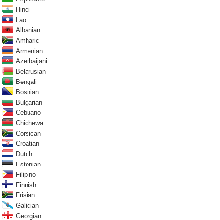
Hindi
Lao
Albanian
Amharic
Armenian
Azerbaijani
Belarusian
Bengali
Bosnian
Bulgarian
Cebuano
Chichewa
Corsican
Croatian
Dutch
Estonian
Filipino
Finnish
Frisian
Galician
Georgian