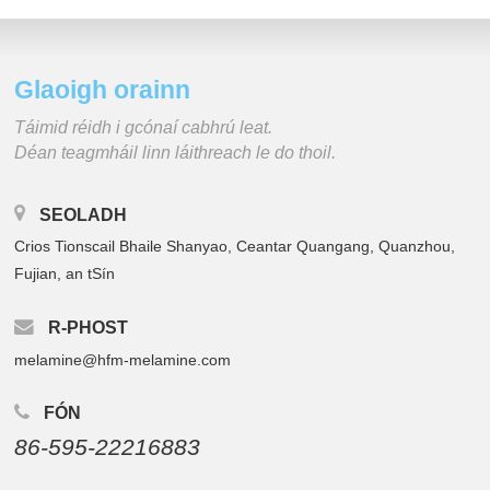
Glaoigh orainn
Táimid réidh i gcónaí cabhrú leat.
Déan teagmháil linn láithreach le do thoil.
SEOLADH
Crios Tionscail Bhaile Shanyao, Ceantar Quangang, Quanzhou,
Fujian, an tSín
R-PHOST
melamine@hfm-melamine.com
FÓN
86-595-22216883