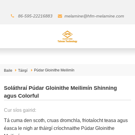
86-595-22216883
melamine@hfm-melamine.com
Púdar Gloinithe Meilimín
Baile
Táirgí
Soláthraí Púdar Gloinithe Meilimín Shinning
agus Colorful
Cur síos gairid:
Tá cuma den scoth, cruas dromchla, friotaíocht teasa agus
éasca le nigh ar tháirgí críochnaithe Púdar Gloinithe