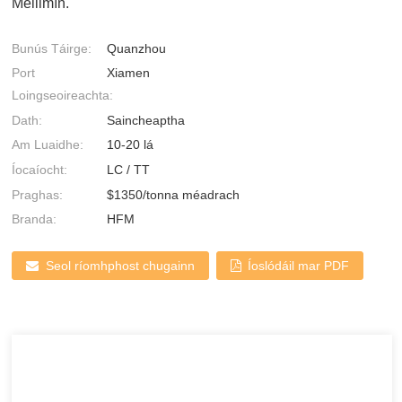
Meilimín.
Bunús Táirge:
Quanzhou
Port
Xiamen
Loingseoireachta:
Dath:
Saincheaptha
Am Luaidhe:
10-20 lá
Íocaíocht:
LC / TT
Praghas:
$1350/tonna méadrach
Branda:
HFM
Seol ríomhphost chugainn
Íoslódáil mar PDF