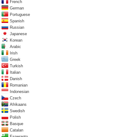
French
German
Portuguese
Spanish
Russian
Japanese
Korean
Arabic
Irish
Greek
Turkish
Italian
Danish
Romanian
Indonesian
Czech
Afrikaans
Swedish
Polish
Basque
Catalan
Esperanto