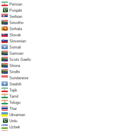
Persian
Punjabi
Serbian
Sesotho
Sinhala
Slovak
Slovenian
Somali
Samoan
Scots Gaelic
Shona
Sindhi
Sundanese
Swahili
Tajik
Tamil
Telugu
Thai
Ukrainian
Urdu
Uzbek