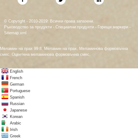
© Copyright - 2010-2019: Всички права запазени.
Ръководство за продукти
-
Специални продукти
-
Горещи маркери
-
Sitemap.xml
Меламин на прах 99 8
,
Меламин на прах
,
Меламинова формовъчна
смес
,
Оцветена меламинова формовъчна смес
,
English
French
German
Portuguese
Spanish
Russian
Japanese
Korean
Arabic
Irish
Greek