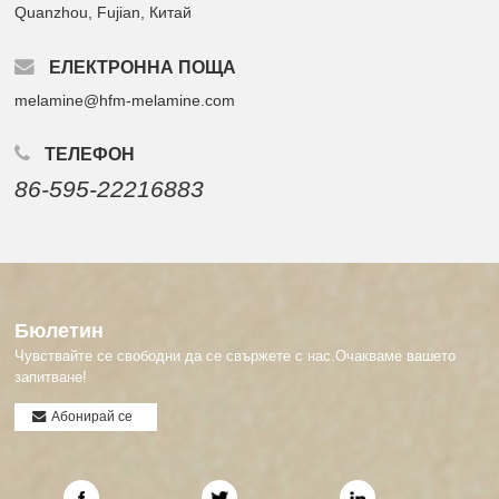
Quanzhou, Fujian, Китай
ЕЛЕКТРОННА ПОЩА
melamine@hfm-melamine.com
ТЕЛЕФОН
86-595-22216883
Бюлетин
Чувствайте се свободни да се свържете с нас.Очакваме вашето
запитване!
Абонирай се