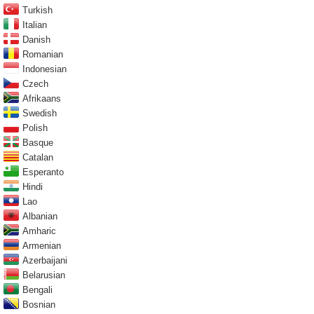
Turkish
Italian
Danish
Romanian
Indonesian
Czech
Afrikaans
Swedish
Polish
Basque
Catalan
Esperanto
Hindi
Lao
Albanian
Amharic
Armenian
Azerbaijani
Belarusian
Bengali
Bosnian