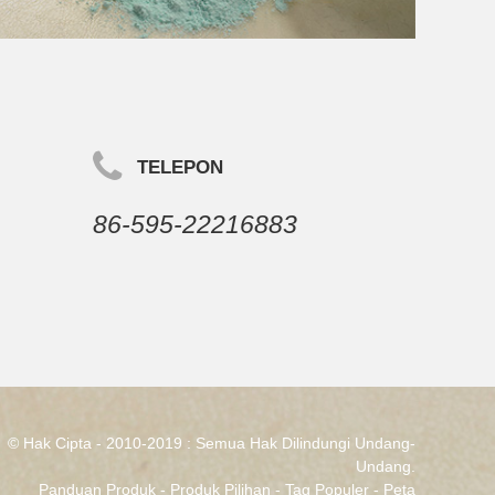
TELEPON
86-595-22216883
© Hak Cipta - 2010-2019 : Semua Hak Dilindungi Undang-
Undang.
Panduan Produk
-
Produk Pilihan
-
Tag Populer
-
Peta