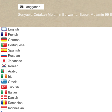
Langganan
Senyawa Cetakan Melamin Berwarna
,
Bubuk Melamin 99 8
English
French
German
Portuguese
Spanish
Russian
Japanese
Korean
Arabic
Irish
Greek
Turkish
Italian
Danish
Romanian
Indonesian