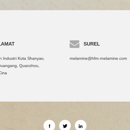
LAMAT
SUREL
 Industri Kota Shanyao,
melamine@hfm-melamine.com
 Quangang, Quanzhou,
Cina